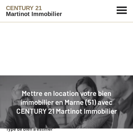
CENTURY 21
Martinot Immobilier
Agence immobilière
Mettre en location
Mettre en location votre bien
Faites estimer gratuitement votre
immobilier en Marne (51) avec
bien en location
CENTURY 21 Martinot Immobilier
Concernant votre bien
Type de bien à estimer
*