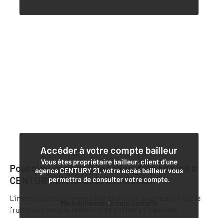
Accéder à votre compte bailleur
Vous êtes propriétaire bailleur, client d’une
Pourquoi confier la location de mon bien à
agence CENTURY 21, votre accès bailleur vous
CENTURY 21 Martinot Immobilier
?
permettra de consulter votre compte.
L'investissement immobilier que vous avez réalisé est le
Me connecter à mon compte
fruit d'une longue réflexion et d'efforts financiers